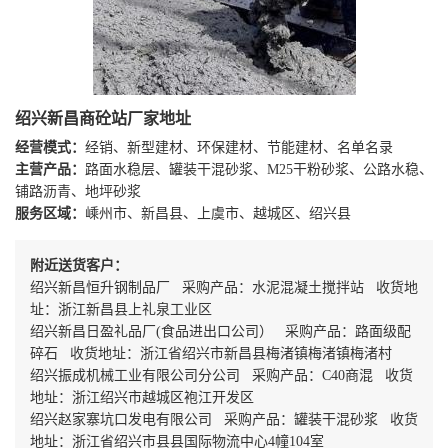
绍兴新昌商砼站厂家地址
经营模式：
经销、新型建材、环保建材、节能建材、名单名录
主营产品：
路面水稳层、罐装干混砂浆、M25干粉砂浆、公路水稳、
铺路沥青、地坪砂浆
服务区域：
嵊州市、新昌县、上虞市、越城区、绍兴县
附近送货客户：
绍兴新昌恒升钢制品厂 采购产品：水泥混凝土搅拌站 收货地
址：浙江新昌县上礼泉工业区
绍兴新昌日盈礼品厂(食品进出口公司） 采购产品：路面级配
碎石 收货地址：浙江省绍兴市新昌县梅渚镇梅渚镇梅渚村
绍兴振成机械工业有限公司分公司 采购产品：C40商混 收货
地址：浙江绍兴市越城区袍江开发区
绍兴赵家寨坑口发电有限公司 采购产品：罐装干混砂浆 收货
地址：浙江省绍兴市县县国际物流中心4幢104室