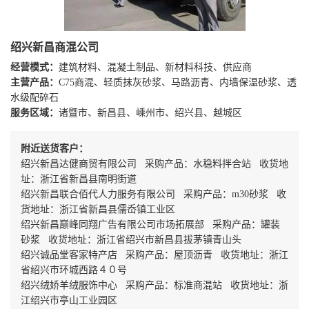
绍兴新昌商混公司
经营模式：
建筑材料、混凝土制品、新材料科技、供应商
主营产品：
C75商混、轻质抹灰砂浆、马路沥青、内墙保温砂浆、透
水级配碎石
服务区域：
诸暨市、新昌县、嵊州市、绍兴县、越城区
附近送货客户：
绍兴新昌达健商贸有限公司 采购产品：水稳料拌合站 收货地
址：浙江省新昌县南明街道
绍兴新昌联合佰代人力服务有限公司 采购产品：m30砂浆 收
货地址：浙江省新昌县儒岙镇工业区
绍兴新昌巅峰同翔广告有限公司市场拓展部 采购产品：罐装
砂浆 收货地址：浙江省绍兴市新昌县拔茅镇青山头
绍兴诚品堂客家特产店 采购产品：屋顶沥青 收货地址：浙江
省绍兴市环城西路４０号
绍兴绒娇羊绒服饰中心 采购产品：标准商混站 收货地址：浙
江绍兴市亭山工业园区